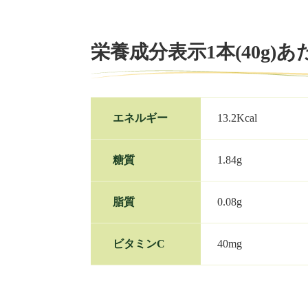
栄養成分表示1本(40g)あ
エネルギー
13.2Kcal
糖質
1.84g
脂質
0.08g
ビタミンC
40mg