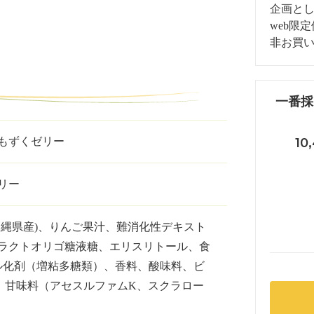
企画とし
web限
非お買
一番採り
もずくゼリー
10
リー
沖縄県産)、りんご果汁、難消化性デキスト
ラクトオリゴ糖液糖、エリスリトール、食
ゲル化剤（増粘多糖類）、香料、酸味料、ビ
、甘味料（アセスルファムK、スクラロー