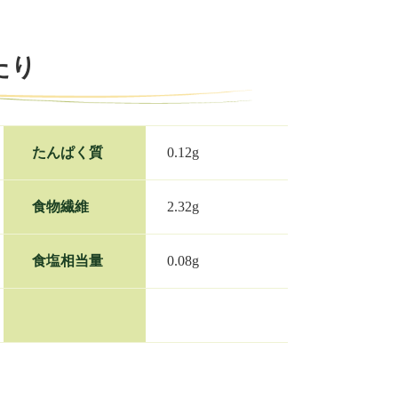
たり
たんぱく質
0.12g
食物繊維
2.32g
食塩相当量
0.08g