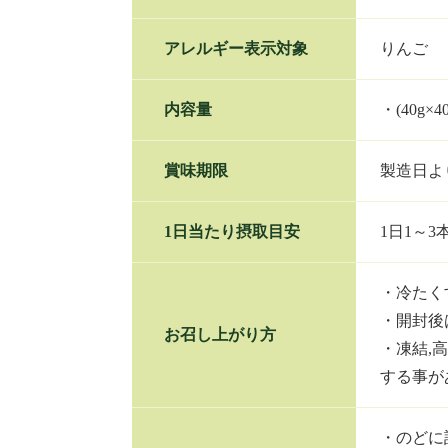
アレルギー表示対象
りんご
内容量
・(40g×4
賞味期限
製造日よ
1日当たり摂取目安
1日1～
・冷たく
・開封後
お召し上がり方
・凍結,
する事が
・のどに