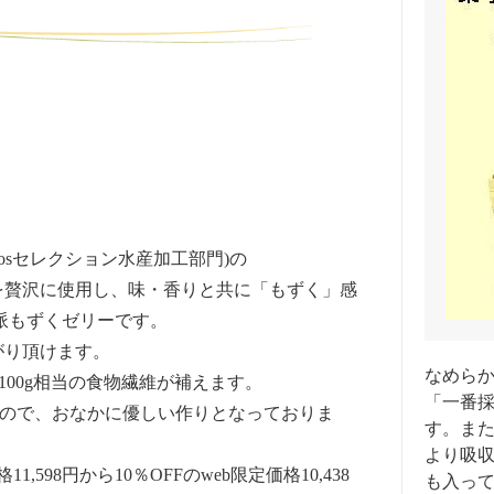
経posセレクション水産加工部門)の
を贅沢に使用し、味・香りと共に「もずく」感
派もずくゼリーです。
がり頂けます。
なめら
」100g相当の食物繊維が補えます。
「一番
るので、おなかに優しい作りとなっておりま
す。ま
より吸
598円から10％OFFのweb限定価格10,438
も入っ